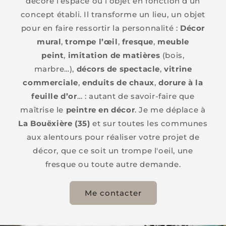
décore l’espace ou l’objet en fonction d’un
concept établi. Il transforme un lieu, un objet
pour en faire ressortir la personnalité :
Décor
mural
,
trompe l’œil
,
fresque
,
meuble
peint
,
imitation de matières
(bois,
marbre…),
décors de spectacle
,
vitrine
commerciale
,
enduits de chaux
,
dorure à la
feuille d’or
… : autant de savoir-faire que
maîtrise le
peintre en décor
. Je me déplace à
La Bouëxière (35)
et sur toutes les communes
aux alentours pour réaliser votre projet de
décor, que ce soit un trompe l'oeil, une
fresque ou toute autre demande.
Me contacter