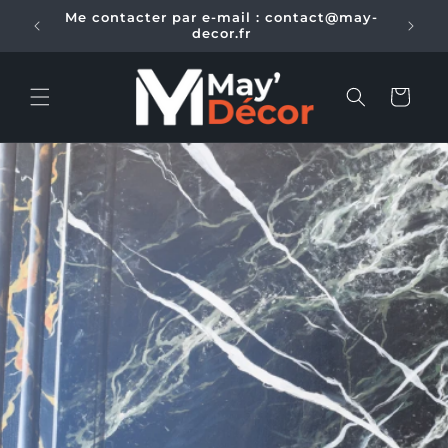
et
 95 43
Me contacter par e-mail : contact@may-
passer
decor.fr
au
contenu
Panier